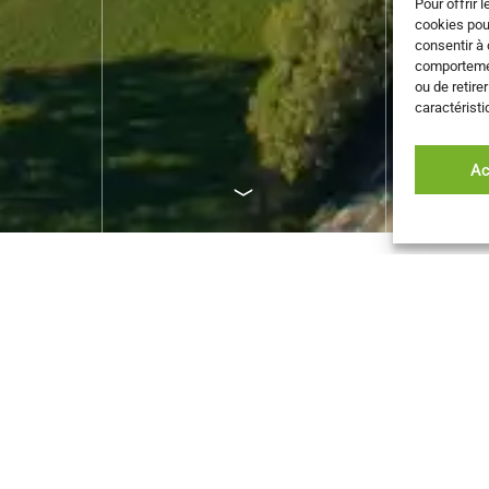
Pour offrir 
cookies pou
consentir à 
comportement
ou de retire
caractéristi
Ac
En constante progress
130 000 m³ de 
Leader français dans la t
d’altitude, la Scierie Chau
emplacement d’exception
forêts jurassiennes larg