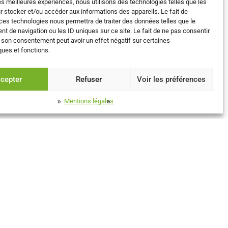
les meilleures expériences, nous utilisons des technologies telles que les
r stocker et/ou accéder aux informations des appareils. Le fait de
ces technologies nous permettra de traiter des données telles que le
 de navigation ou les ID uniques sur ce site. Le fait de ne pas consentir
r son consentement peut avoir un effet négatif sur certaines
ques et fonctions.
cepter
Refuser
Voir les préférences
Mentions légales
ion
sciage annuel
ransformation de résineux
vin bénéficie d’un
. Implantée au cœur des
ement réputées en Europe