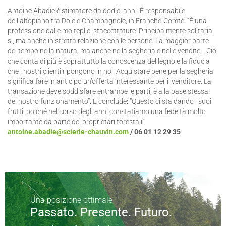
Antoine Abadie è stimatore da dodici anni. È responsabile
dell’altopiano tra Dole e Champagnole, in Franche-Comté. “È una
professione dalle molteplici sfaccettature. Principalmente solitaria,
sì, ma anche in stretta relazione con le persone. La maggior parte
del tempo nella natura, ma anche nella segheria e nelle vendite… Ciò
che conta di più è soprattutto la conoscenza del legno e la fiducia
che i nostri clienti ripongono in noi. Acquistare bene per la segheria
significa fare in anticipo un’offerta interessante per il venditore. La
transazione deve soddisfare entrambe le parti, è alla base stessa
del nostro funzionamento”. E conclude: “Questo ci sta dando i suoi
frutti, poiché nel corso degli anni constatiamo una fedeltà molto
importante da parte dei proprietari forestali”.
antoine.abadie@scierie-chauvin.com
/ 06 01 12 29 35
Una posizione ottimale
Passato. Presente. Futuro.