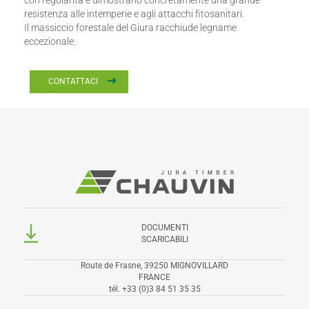
con regolarità e dimostrano concretamente una grande
resistenza alle intemperie e agli attacchi fitosanitari.
Il massiccio forestale del Giura racchiude legname
eccezionale.
CONTATTACI
DOCUMENTI
SCARICABILI
Route de Frasne, 39250 MIGNOVILLARD
FRANCE
tél.
+33 (0)3 84 51 35 35