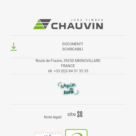
DOCUMENTI
SCARICABILI
Route de Frasne, 39250 MIGNOVILLARD
FRANCE
tél.
+33 (0)3 84 51 35 35
S
q
site
Note legali
é
uaNe